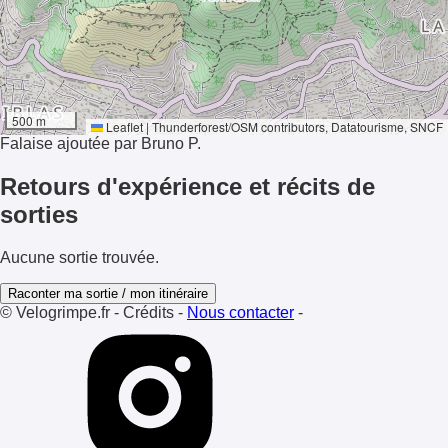
500 m
Ensoleillement
Leaflet
|
Thunderforest
/
OSM contributors
, Datatourisme, SNCF
Falaise ajoutée par Bruno P.
Retours d'expérience et récits de
sorties
Aucune sortie trouvée.
Raconter ma sortie / mon itinéraire
© Velogrimpe.fr
-
Crédits
-
Nous contacter
-