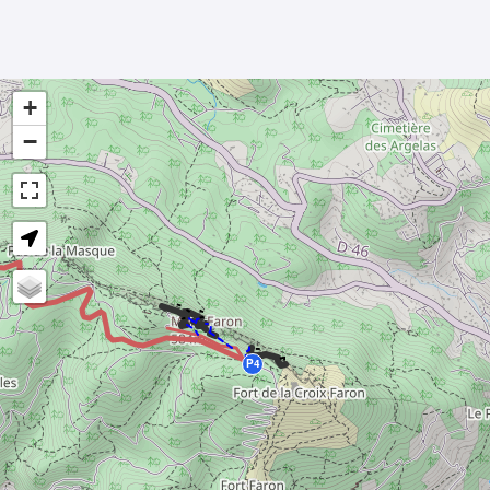
+
−
- -
-
-
-
-
- -
P4
-21°