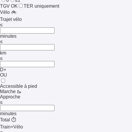
0
≤1
TGV OK
TER uniquement
Vélo 🚲
Trajet vélo
≤
minutes
≤
km
≤
D+
OU
Accessible à pied
Marche 🥾
Approche
≤
minutes
Total ⏱️
Train+Vélo