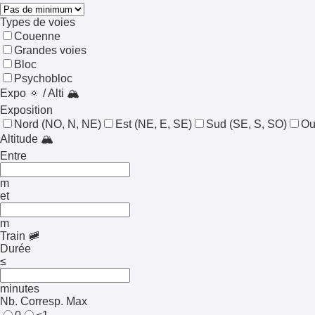
Types de voies
Couenne
Grandes voies
Bloc
Psychobloc
Expo 🔅 / Alti 🏔️
Exposition
Nord
(NO, N, NE)
Est
(NE, E, SE)
Sud
(SE, S, SO)
Ou
Altitude 🏔️
Entre
m
et
m
Train 🚞
Durée
≤
minutes
Nb. Corresp. Max