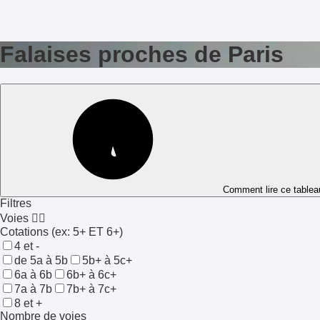
Falaises proches de Paris
Comment lire ce tablea
Filtres
Voies 🧗‍♀️
Cotations
(ex: 5+ ET 6+)
4 et -
de 5a à 5b
5b+ à 5c+
6a à 6b
6b+ à 6c+
7a à 7b
7b+ à 7c+
8 et +
Nombre de voies