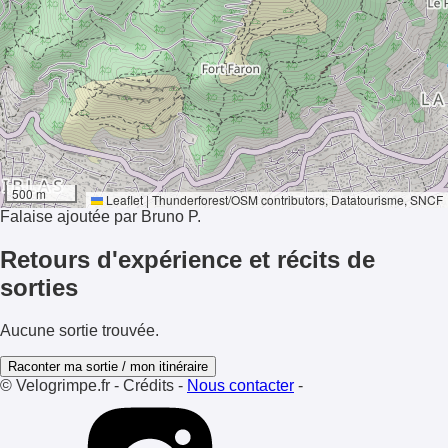
61°
500 m
Ensoleillement
Leaflet
|
Thunderforest
/
OSM contributors
, Datatourisme, SNCF
Falaise ajoutée par Bruno P.
Retours d'expérience et récits de
sorties
Aucune sortie trouvée.
Raconter ma sortie / mon itinéraire
© Velogrimpe.fr
-
Crédits
-
Nous contacter
-