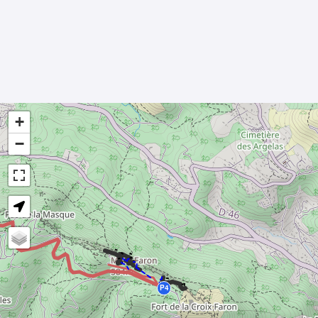
+
−
- -
-
-
-
-
- -
P4