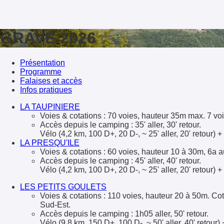
GRAVE 2026
Présentation
Programme
Falaises et accès
Infos pratiques
LA TAUPINIERE
Voies & cotations : 70 voies, hauteur 35m max. 7 voie
Accès depuis le camping : 35' aller, 30' retour.
Vélo (4,2 km, 100 D+, 20 D-, ~ 25' aller, 20' retour) 
LA PRESQU'ILE
Voies & cotations : 60 voies, hauteur 10 à 30m, 6a a
Accès depuis le camping : 45' aller, 40' retour.
Vélo (4,2 km, 100 D+, 20 D-, ~ 25' aller, 20' retour
LES PETITS GOULETS
Voies & cotations : 110 voies, hauteur 20 à 50m. C
o
Sud-Est.
Accès depuis le camping : 1h05 aller, 50' retour.
Vélo (9,8 km, 150 D+, 100 D-, ~ 50' aller, 40' retou