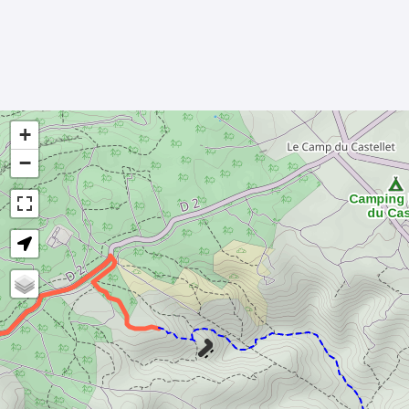
+
−
- -