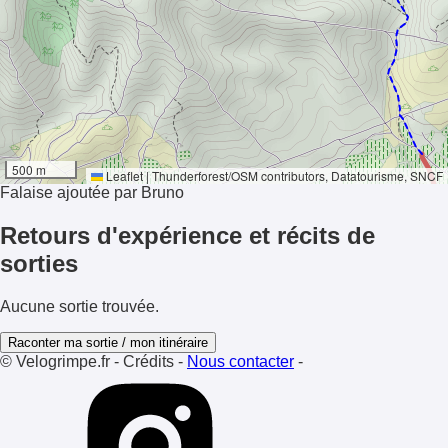
11°
500 m
Ensoleillement
Leaflet
|
Thunderforest
/
OSM contributors
, Datatourisme, SNCF
Falaise ajoutée par Bruno
Retours d'expérience et récits de
sorties
Aucune sortie trouvée.
Raconter ma sortie / mon itinéraire
© Velogrimpe.fr
-
Crédits
-
Nous contacter
-