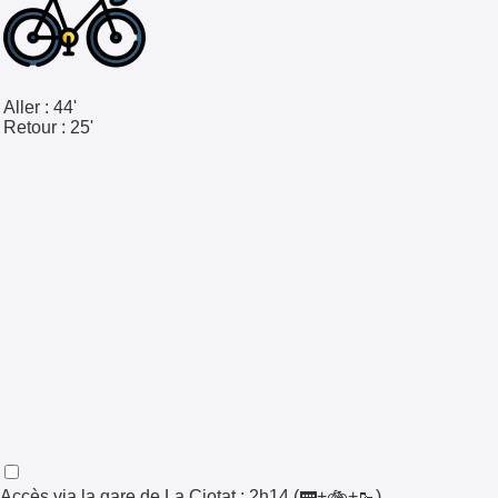
Aller :
44'
Retour :
25'
Accès via la gare de
La Ciotat
:
2h14
(🚃+🚲+🥾)