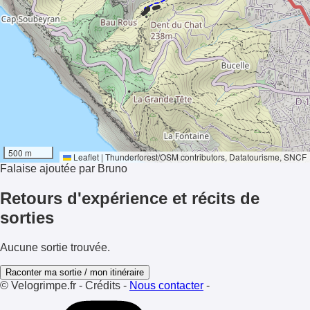
48°
500 m
Ensoleillement
Leaflet
|
Thunderforest
/
OSM contributors
, Datatourisme, SNCF
Falaise ajoutée par Bruno
Retours d'expérience et récits de
sorties
Aucune sortie trouvée.
Raconter ma sortie / mon itinéraire
© Velogrimpe.fr
-
Crédits
-
Nous contacter
-