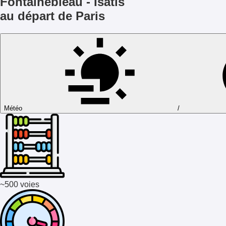
Fontainebleau - Isatis
au départ de Paris
Météo
/
~500 voies