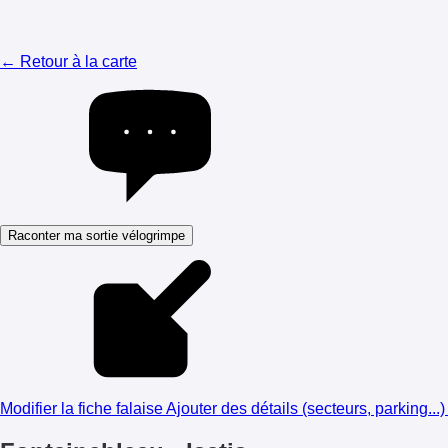
← Retour à la carte
Raconter ma sortie vélogrimpe
Modifier la fiche falaise
Ajouter des détails (secteurs, parking...)