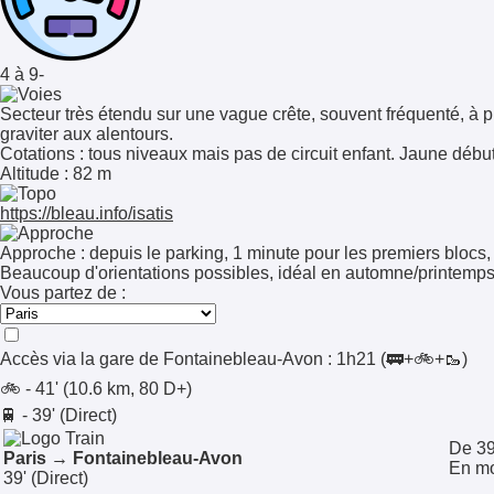
4 à 9-
Secteur très étendu sur une vague crête, souvent fréquenté, à p
graviter aux alentours.
Cotations
: tous niveaux mais pas de circuit enfant. Jaune débu
Altitude
: 82 m
https://bleau.info/isatis
Approche : depuis le parking, 1 minute pour les premiers blocs,
Beaucoup d'orientations possibles, idéal en automne/printemps, 
Vous partez de :
Accès via la gare de
Fontainebleau-Avon
:
1h21
(🚃+🚲+🥾)
🚲 - 41' (10.6 km, 80 D+)
🚆 - 39' (Direct)
De 39
Paris → Fontainebleau-Avon
En mo
39'
(Direct)