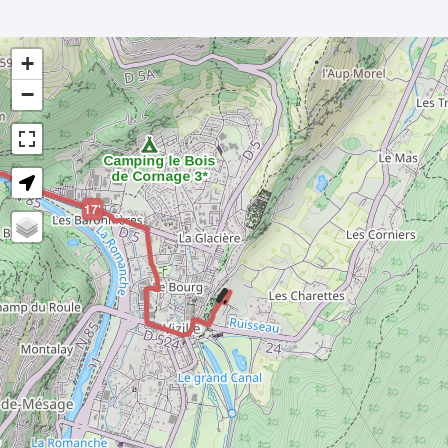
+
−
17'
-
22°