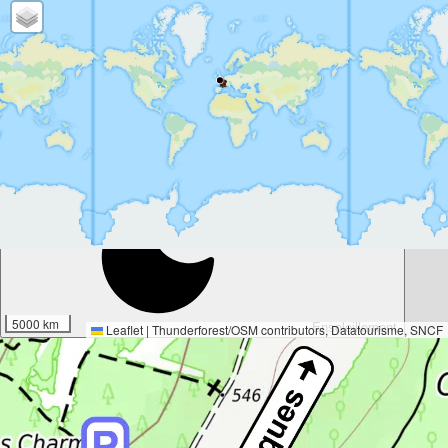
-25°
5000 km
Ensoleillement
Leaflet
|
Thunderforest
/
OSM contributors
, Datatourisme, SNCF