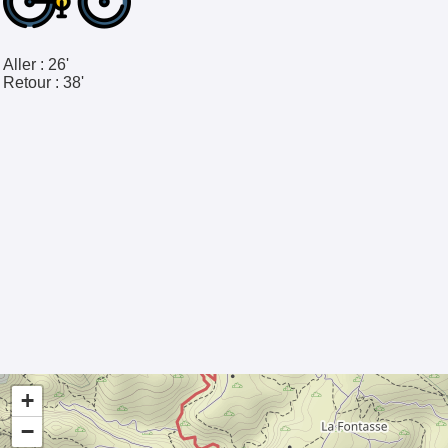
Aller :
26'
Retour :
38'
P
+
−