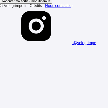
Raconter ma sortie / mon itinéraire
© Velogrimpe.fr
-
Crédits
-
Nous contacter
-
@velogrimpe