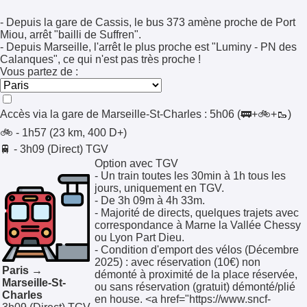
- Depuis la gare de Cassis, le bus 373 amène proche de Port
Miou, arrêt "bailli de Suffren".
- Depuis Marseille, l'arrêt le plus proche est "Luminy - PN des
Calanques", ce qui n'est pas très proche !
Vous partez de :
Accès via la gare de
Marseille-St-Charles
:
5h06
(🚃+🚲+🥾)
🚲 - 1h57 (23 km, 400 D+)
🚆 - 3h09 (Direct)
TGV
Option avec TGV
- Un train toutes les 30min à 1h tous les
jours, uniquement en TGV.
- De 3h 09m à 4h 33m.
- Majorité de directs, quelques trajets avec
correspondance à Marne la Vallée Chessy
ou Lyon Part Dieu.
- Condition d'emport des vélos (Décembre
2025) : avec réservation (10€) non
Paris →
démonté à proximité de la place réservée,
Marseille-St-
ou sans réservation (gratuit) démonté/plié
Charles
en house. <a href="https://www.sncf-