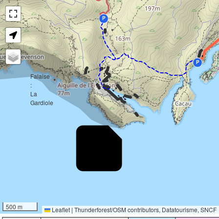
P
-
P
-
-
-
Falaise
- -
:
-
-
La
-
- -
-
Gardiole
-29°
500 m
Ensoleillement
Leaflet
|
Thunderforest
/
OSM contributors
, Datatourisme, SNCF