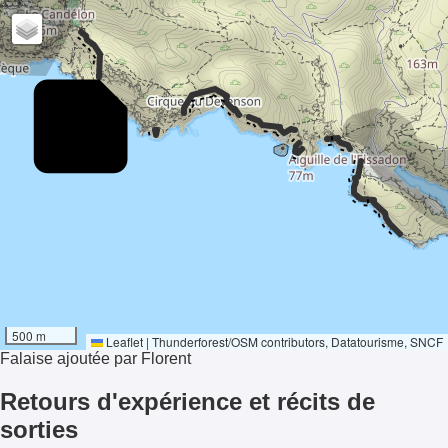
- - - - -
- - - - - - - - -
- - - - -
-
- - -
- -
- - -
50°
- - - - - - -
500 m
Ensoleillement
Leaflet
|
Thunderforest
/
OSM contributors
, Datatourisme, SNCF
Falaise ajoutée par Florent
Retours d'expérience et récits de
sorties