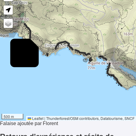
- - - - -
- - - - - - - - -
- - - - -
-
- - -
- -
- - -
41°
- - - - - - -
500 m
Ensoleillement
Leaflet
|
Thunderforest
/
OSM contributors
, Datatourisme, SNCF
Falaise ajoutée par Florent