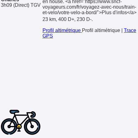
en house. <a href="https://www.sncf-
3h09
(Direct)
TGV
voyageurs.com/fr/voyagez-avec-nous/train-
et-velo/votre-velo-a-bord/">Plus d'infos</a>
23 km, 400 D+, 230 D-.
Profil altimétrique
Profil altimétrique
|
Trace
GPS