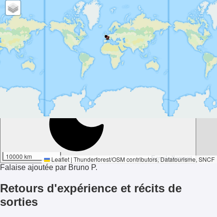
-28°
10000 km
Ensoleillement
Leaflet
|
Thunderforest
/
OSM contributors
, Datatourisme, SNCF
Falaise ajoutée par Bruno P.
Retours d'expérience et récits de
sorties