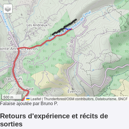
-
-
-
-
-11°
500 m
Ensoleillement
Leaflet
|
Thunderforest
/
OSM contributors
, Datatourisme, SNCF
Falaise ajoutée par Bruno P.
Retours d'expérience et récits de
sorties