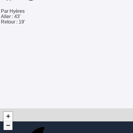
Par Hyères
Aller :
43'
Retour :
19'
+
−