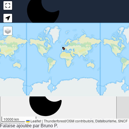
-8°
10000 km
Ensoleillement
Leaflet
|
Thunderforest
/
OSM contributors
, Datatourisme, SNCF
Falaise ajoutée par Bruno P.