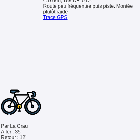
4.16 km, 189 D+, 0 D-.
Route peu fréquentée puis piste. Montée
plutôt raide
Trace GPS
Par La Crau
Aller :
35'
Retour :
12'