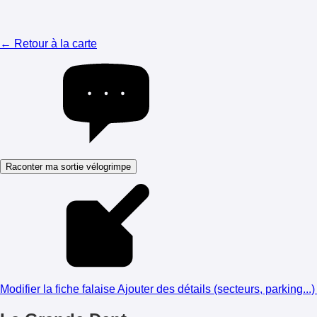
← Retour à la carte
Raconter ma sortie vélogrimpe
Modifier la fiche falaise
Ajouter des détails (secteurs, parking...)