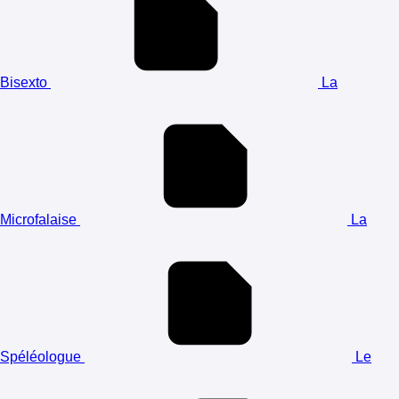
Bisexto
La
Microfalaise
La
Spéléologue
Le