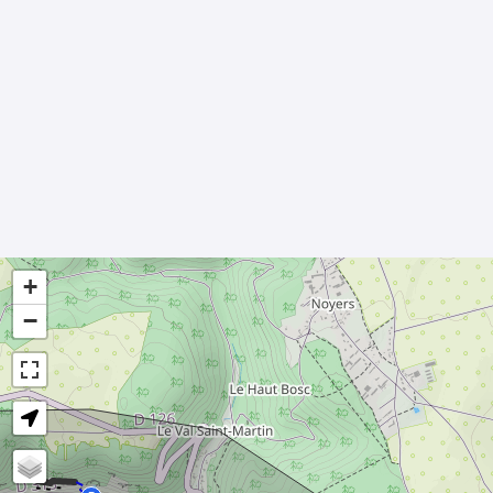
+
−
- - -