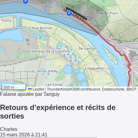
P
- - - - - - - -
P
24°
500 m
Ensoleillement
Leaflet
|
Thunderforest
/
OSM contributors
, Datatourisme, SNCF
Falaise ajoutée par Tanguy
Retours d'expérience et récits de
sorties
Charles
15 mars 2026 à 21:41