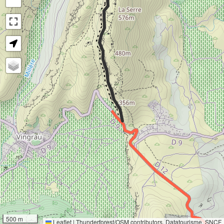
- - - - - - - - - - - - - - - - - - - - - - - - - - - - - - - - - - - - - - - -
44°
500 m
Ensoleillement
Leaflet
|
Thunderforest
/
OSM contributors
, Datatourisme, SNCF