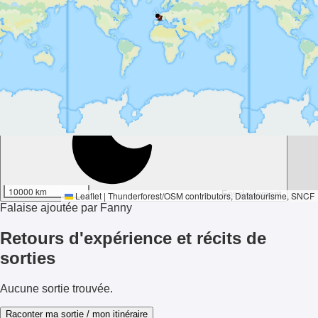
-26°
10000 km
Ensoleillement
Leaflet
|
Thunderforest
/
OSM contributors
, Datatourisme, SNCF
Falaise ajoutée par Fanny
Retours d'expérience et récits de
sorties
Aucune sortie trouvée.
Raconter ma sortie / mon itinéraire