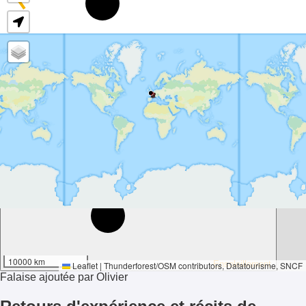
59°
10000 km
Ensoleillement
Leaflet
|
Thunderforest
/
OSM contributors
, Datatourisme, SNCF
Falaise ajoutée par Olivier