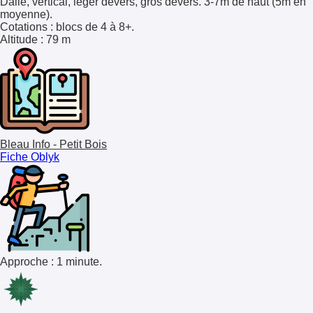
Dalle, vertical, léger dévers, gros dévers. 3-7m de haut (5m en
moyenne).
Cotations
: blocs de 4 à 8+.
Altitude
: 79 m
Bleau Info - Petit Bois
Fiche Oblyk
Approche : 1 minute.