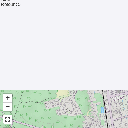
Retour :
5'
+
−