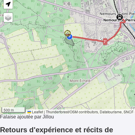
P
7'
18°
500 m
Ensoleillement
Leaflet
|
Thunderforest
/
OSM contributors
, Datatourisme, SNCF
Falaise ajoutée par Jillou
Retours d'expérience et récits de