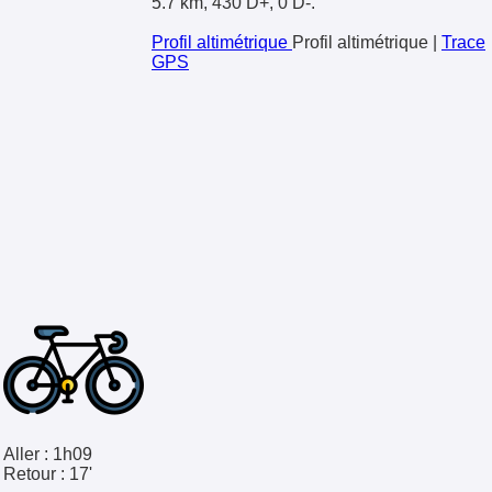
5.7 km, 430 D+, 0 D-.
Profil altimétrique
Profil altimétrique
|
Trace
GPS
Aller :
1h09
Retour :
17'