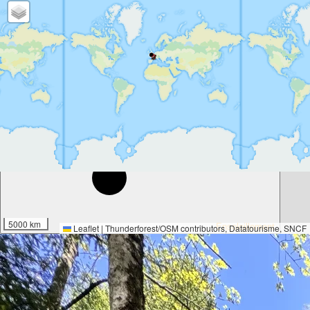
38°
5000 km
Ensoleillement
Leaflet
|
Thunderforest
/
OSM contributors
, Datatourisme, SNCF