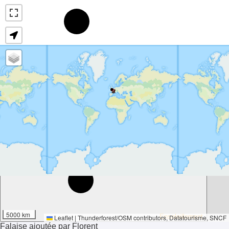
16°
5000 km
Ensoleillement
Leaflet
|
Thunderforest
/
OSM contributors
, Datatourisme, SNCF
Falaise ajoutée par Florent