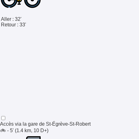
Aller :
32'
Retour :
33'
Accès via la gare de
St-Égrève-St-Robert
🚲 - 5' (1.4 km, 10 D+)