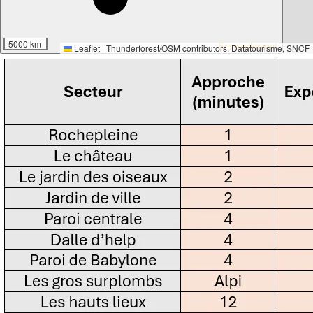
5000 km
Ensoleillement
Leaflet
|
Thunderforest
/
OSM contributors
, Datatourisme, SNCF