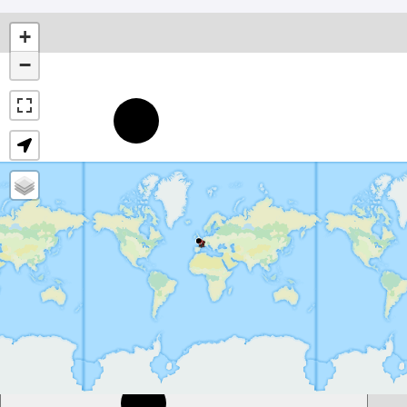
+
−
25°