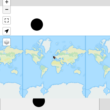
+
−
7°