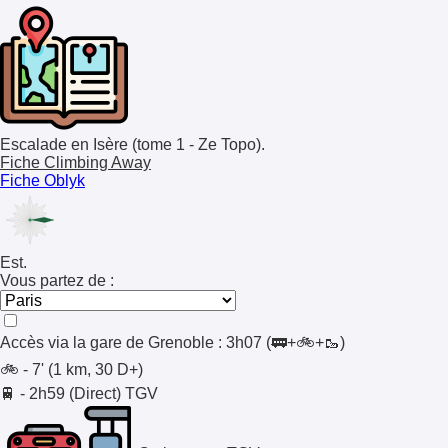
Escalade en Isère (tome 1 - Ze Topo).
Fiche Climbing Away
Fiche Oblyk
Est.
Vous partez de :
Accès via la gare de
Grenoble
:
3h07
(🚃+🚲+🥾)
🚲 - 7' (1 km, 30 D+)
🚆 - 2h59 (Direct)
TGV