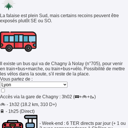
La falaise est plein Sud, mais certains recoins peuvent être
exposés plutôt SE ou SO.
Il existe un bus qui va de Chagny à Nolay (n°705), pour venir
en train+bus+marche, ou train+bus+vélo. Possibilité de mettre
les vélos dans la soute, s'il reste de la place.
Vous partez de :
Accès via la gare de
Chagny
:
3h02
(🚃+🚲+🥾)
🚲 - 1h32 (18.2 km, 310 D+)
🚆 - 1h25 (Direct)
- Week-end : 6 TER directs par jour (+ 1 ou