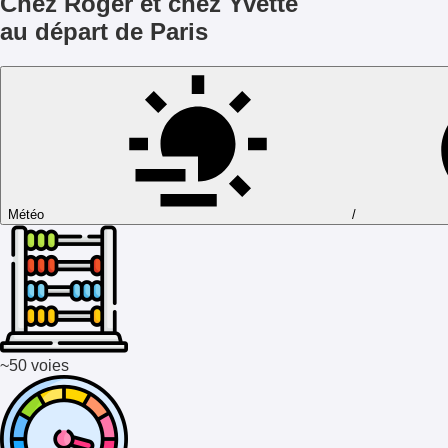
Chez Roger et chez Yvette
au départ de Paris
Météo
/
~50 voies