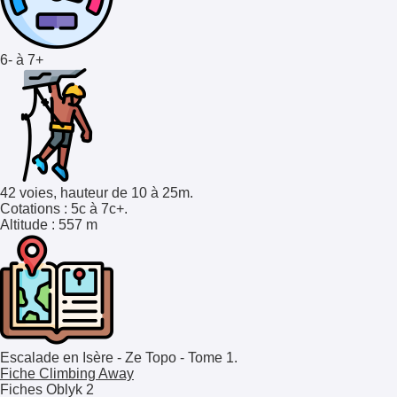
6- à 7+
42 voies, hauteur de 10 à 25m.
Cotations
: 5c à 7c+.
Altitude
: 557 m
Escalade en Isère - Ze Topo - Tome 1.
Fiche Climbing Away
Fiches Oblyk
2