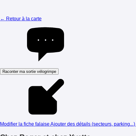
← Retour à la carte
Raconter ma sortie vélogrimpe
Modifier la fiche falaise
Ajouter des détails (secteurs, parking...)