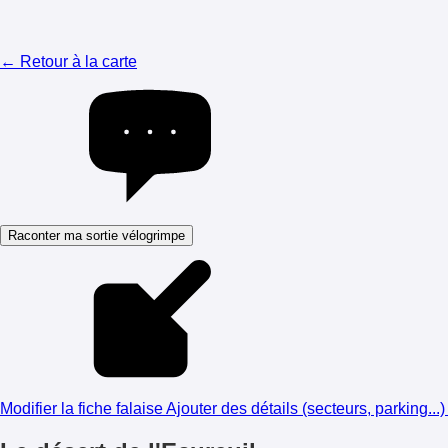
← Retour à la carte
Raconter ma sortie vélogrimpe
Modifier la fiche falaise
Ajouter des détails (secteurs, parking...)