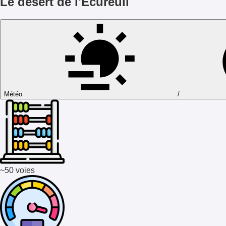
Le désert de l'Ecureuil
Météo
/
~50 voies