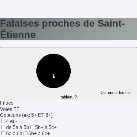
Falaises proches de Saint-
Étienne
Comment lire ce
tableau ?
Filtres
Voies 🧗‍♀️
Cotations
(ex: 5+ ET 6+)
4 et -
de 5a à 5b
5b+ à 5c+
6a à 6b
6b+ à 6c+