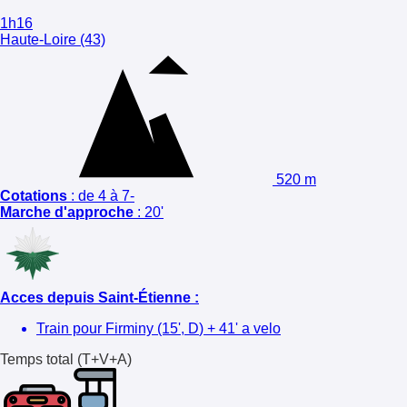
1h16
Haute-Loire (43)
520 m
Cotations
:
de 4 à 7-
Marche d'approche
:
20'
Acces depuis Saint-Étienne :
Train pour Firminy (15',
D
) +
41' a velo
Temps total (T+V+A)