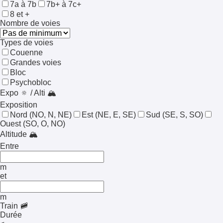
7a à 7b
7b+ à 7c+
8 et +
Nombre de voies
Types de voies
Couenne
Grandes voies
Bloc
Psychobloc
Expo 🔅 / Alti 🏔️
Exposition
Nord
(NO, N, NE)
Est
(NE, E, SE)
Sud
(SE, S, SO)
Ouest
(SO, O, NO)
Altitude 🏔️
Entre
m
et
m
Train 🚞
Durée