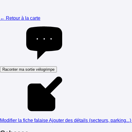
← Retour à la carte
Raconter ma sortie vélogrimpe
Modifier la fiche falaise
Ajouter des détails (secteurs, parking...)