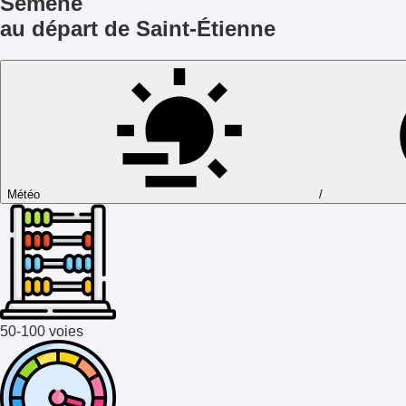
Semène
au départ de Saint-Étienne
Météo
/
50-100 voies