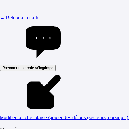
← Retour à la carte
Raconter ma sortie vélogrimpe
Modifier la fiche falaise
Ajouter des détails (secteurs, parking...)