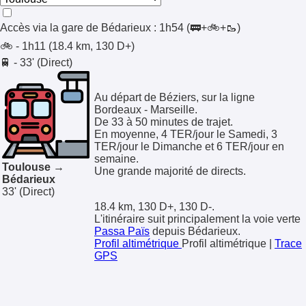
Accès via la gare de
Bédarieux
:
1h54
(🚃+🚲+🥾)
🚲 - 1h11 (18.4 km, 130 D+)
🚆 - 33' (Direct)
Au départ de Béziers, sur la ligne
Bordeaux - Marseille.
De 33 à 50 minutes de trajet.
En moyenne, 4 TER/jour le Samedi, 3
TER/jour le Dimanche et 6 TER/jour en
semaine.
Toulouse →
Une grande majorité de directs.
Bédarieux
33'
(Direct)
18.4 km, 130 D+, 130 D-.
L'itinéraire suit principalement la voie verte
Passa Païs
depuis Bédarieux.
Profil altimétrique
Profil altimétrique
|
Trace
GPS