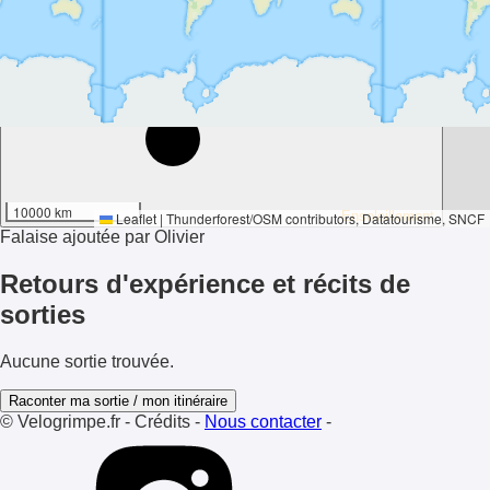
59°
10000 km
Ensoleillement
Leaflet
|
Thunderforest
/
OSM contributors
, Datatourisme, SNCF
Falaise ajoutée par Olivier
Retours d'expérience et récits de
sorties
Aucune sortie trouvée.
Raconter ma sortie / mon itinéraire
© Velogrimpe.fr
-
Crédits
-
Nous contacter
-