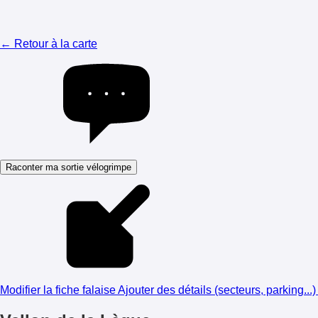
← Retour à la carte
Raconter ma sortie vélogrimpe
Modifier la fiche falaise
Ajouter des détails (secteurs, parking...)