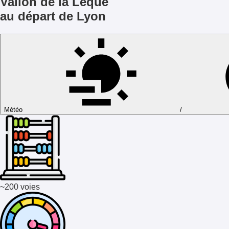
Vallon de la Lèque
au départ de Lyon
Météo
/
~200 voies