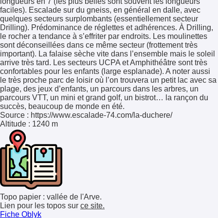
longueurs en 7 (les plus belles sont souvent les longueurs
faciles). Escalade sur du gneiss, en général en dalle, avec
quelques secteurs surplombants (essentiellement secteur
Drilling). Prédominance de réglettes et adhérences. À Drilling,
le rocher a tendance à s’effriter par endroits. Les moulinettes
sont déconseillées dans ce même secteur (frottement très
important). La falaise sèche vite dans l’ensemble mais le soleil
arrive très tard. Les secteurs UCPA et Amphithéâtre sont très
confortables pour les enfants (large esplanade). A noter aussi
le très proche parc de loisir où l’on trouvera un petit lac avec sa
plage, des jeux d’enfants, un parcours dans les arbres, un
parcours VTT, un mini et grand golf, un bistrot… la rançon du
succès, beaucoup de monde en été.
Source : https://www.escalade-74.com/la-duchere/
Altitude
: 1240 m
Topo papier : vallée de l'Arve.
Lien pour les topos sur
ce site.
Fiche Oblyk