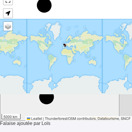
8°
5000 km
Ensoleillement
Leaflet
|
Thunderforest
/
OSM contributors
, Datatourisme, SNCF
Falaise ajoutée par Loïs